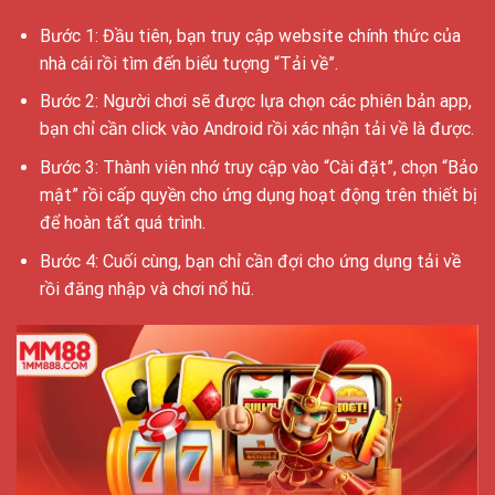
Bước 1: Đầu tiên, bạn truy cập website chính thức của
nhà cái rồi tìm đến biểu tượng “Tải về”.
Bước 2: Người chơi sẽ được lựa chọn các phiên bản app,
bạn chỉ cần click vào Android rồi xác nhận tải về là được.
Bước 3: Thành viên nhớ truy cập vào “Cài đặt”, chọn “Bảo
mật” rồi cấp quyền cho ứng dụng hoạt động trên thiết bị
để hoàn tất quá trình.
Bước 4: Cuối cùng, bạn chỉ cần đợi cho ứng dụng tải về
rồi đăng nhập và chơi nổ hũ.