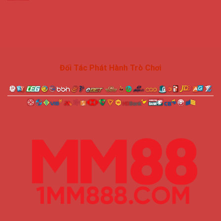
Đối Tác Phát Hành Trò Chơi