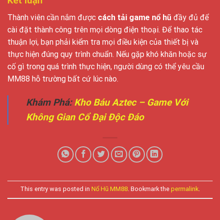
Kết luận
Thành viên cần nắm được
cách tải game nổ hũ
đầy đủ để
cài đặt thành công trên mọi dòng điện thoại. Để thao tác
thuận lợi, bạn phải kiểm tra mọi điều kiện của thiết bị và
thực hiện đúng quy trình chuẩn. Nếu gặp khó khăn hoặc sự
cố gì trong quá trình thực hiện, người dùng có thể yêu cầu
MM88 hỗ trường bất cứ lúc nào.
Khám Phá:
Kho Báu Aztec – Game Với
Không Gian Cổ Đại Độc Đáo
This entry was posted in
Nổ Hũ MM88
. Bookmark the
permalink
.