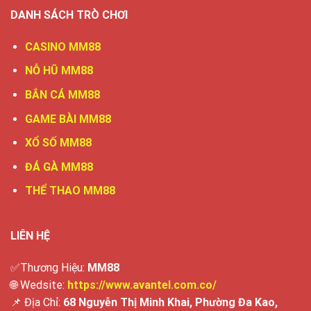
DANH SÁCH TRÒ CHƠI
CASINO MM88
NỖ HŨ MM88
BẮN CÁ MM88
GAME BÀI MM88
XỔ SỐ MM88
ĐÁ GÀ MM88
THỂ THAO MM88
LIÊN HỆ
✅Thương Hiệu:
MM88
🌐 Wedsite:
https://www.avantel.com.co/
📌 Địa Chỉ:
68 Nguyễn Thị Minh Khai, Phường Đa Kao,