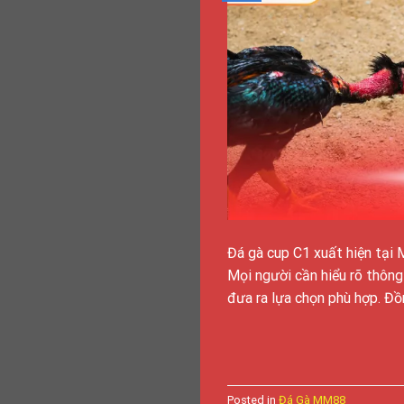
Đá gà cup C1 xuất hiện tại M
Mọi người cần hiểu rõ thôn
đưa ra lựa chọn phù hợp. Đồ
Posted in
Đá Gà MM88