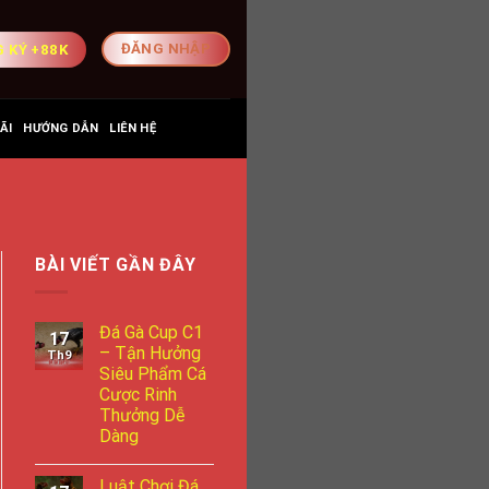
ĐĂNG NHẬP
 KÝ +88K
ÃI
HƯỚNG DẪN
LIÊN HỆ
BÀI VIẾT GẦN ĐÂY
Đá Gà Cup C1
17
– Tận Hưởng
Th9
Siêu Phẩm Cá
Cược Rinh
Thưởng Dễ
Dàng
Luật Chơi Đá