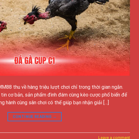
M88 thu về hàng triệu lượt chơi chỉ trong thời gian ngắn.
g tin cơ bản, sản phẩm đình đám cùng kèo cược phổ biến để
ng hành cùng sân chơi có thể giúp bạn nhận giải […]
CONTINUE READING
→
Leave a comment