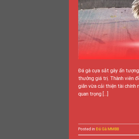
Đá gà cựa sắt gây ấn tượng 
thưởng giá trị. Thành viên
giãn vừa cải thiện tài chín
quan trọng […]
Posted in
Đá Gà MM88