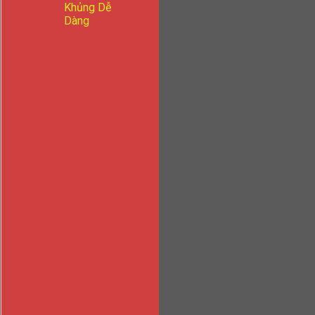
Khủng Dễ
Dàng