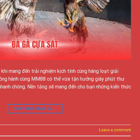
khi mang đến trải nghiệm kịch tính cùng hàng loạt giải
 đồng hành cùng MM88 có thể vừa tận hưởng giây phút thư
h nhanh chóng. Nền tảng sẽ mang đến cho bạn những kiến thức
CONTINUE READING
→
Leave a comment