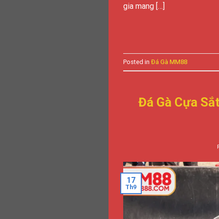
gia mang […]
Posted in
Đá Gà MM88
Đá Gà Cựa Sắt
17
Th9