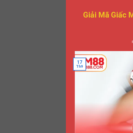
Giải Mã Giấc 
17
Th9