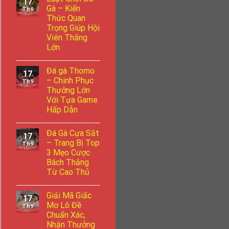
17
Gà – Kiến
Th9
Thức Quan
Trọng Giúp Hội
Viên Thắng
Lớn
Đá gà Thomo
17
– Chinh Phục
Th9
Thưởng Lớn
Với Tựa Game
Hấp Dẫn
Đá Gà Cựa Sắt
17
– Trang Bị Top
Th9
3 Mẹo Cược
Bách Thắng
Từ Cao Thủ
Giải Mã Giấc
17
Mơ Lô Đề
Th9
Chuẩn Xác,
Nhận Thưởng