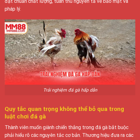
đạt chuẩn chất lượng, tuân thủ nguyên tắ về bảo mật và
pháp lý.
Trải nghiệm đá gà hấp dẫn
Quy tắc quan trọng không thể bỏ qua trong
luật chơi đá gà
Thành viên muốn giành chiến thắng trong đá gà bắt buộc
phải hiểu rõ các nguyên tắc cơ bản. Thương hiệu đưa ra các