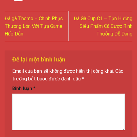
Đá gà Thomo – Chinh Phục
Đá Gà Cup C1 – Tận Hưởng
Thưởng Lớn Với Tựa Game
Siêu Phẩm Cá Cược Rinh
Hấp Dẫn
Thưởng Dễ Dàng
Để lại một bình luận
Email của bạn sẽ không được hiển thị công khai.
Các
trường bắt buộc được đánh dấu
*
Bình luận
*