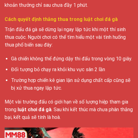
khoản thưởng chỉ sau chưa đầy 1 phút.
Cách quyết định thắng thua trong luật chơi đá gà
Trận đấu đá gà sẽ dừng lại ngay lập tức khi một thí sinh
thua cuộc. Người chơi có thể tìm hiểu một vài tình huống
thua phổ biến sau đây:
Gà chiến không thể đứng dậy thi đấu trong vòng 10 giây.
Đối tượng bỏ chạy ra khỏi khu vực sân 2 lần
Trường hợp chiến kê gian lận sử dụng chất cấp cũng sẽ
bị xử thua ngay lập tức.
Một vài trường đấu có giới hạn về số lượng hiệp tham gia
trong
luật chơi đá gà
. Sau khi kết thúc mà chưa phân thắng
bại, kết quả sẽ tính là hoà.