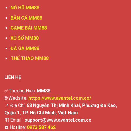
NỖ HŨ MM88
BẮN CÁ MM88
GAME BÀI MM88
XỔ SỐ MM88
ĐÁ GÀ MM88
THỂ THAO MM88
LIÊN HỆ
✅Thương Hiệu:
MM88
🌐 Wedsite:
https://www.avantel.com.co/
📌 Địa Chỉ:
68 Nguyễn Thị Minh Khai, Phường Đa Kao,
Quận 1, TP. Hồ Chí Minh, Việt Nam
📮 Email :
support@www.avantel.com.co
☎️ Hotline:
0973 587 462