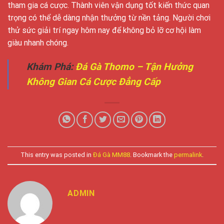
tham gia cá cược. Thành viên vận dụng tốt kiến thức quan
trọng có thể dễ dàng nhận thưởng từ nền tảng. Người chơi
thử sức giải trí ngay hôm nay để không bỏ lỡ cơ hội làm
giàu nhanh chóng.
Khám Phá:
Đá Gà Thomo – Tận Hưởng
Không Gian Cá Cược Đẳng Cấp
This entry was posted in
Đá Gà MM88
. Bookmark the
permalink
.
ADMIN