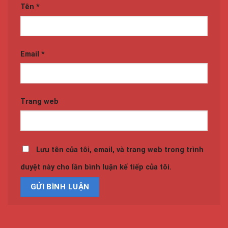
Tên
*
Email
*
Trang web
Lưu tên của tôi, email, và trang web trong trình
duyệt này cho lần bình luận kế tiếp của tôi.