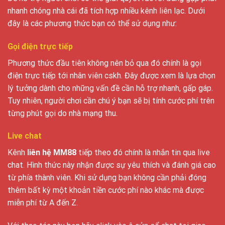
nhanh chóng nhà cái đã tích hợp nhiều kênh liên lạc. Dưới
đây là các phương thức bạn có thể sử dụng như:
Gọi điện trực tiếp
Phương thức đầu tiên không nên bỏ qua đó chính là gọi
điện trực tiếp tới nhân viên cskh. Đây được xem là lựa chọn
lý tưởng dành cho những vấn đề cần hỗ trợ nhanh, gấp gáp.
Tuy nhiên, người chơi cần chú ý bạn sẽ bị tính cước phí trên
từng phút gọi do nhà mạng thu.
Live chat
Kênh
liên hệ MM88
tiếp theo đó chính là nhắn tin qua live
chat. Hình thức này nhận được sự yêu thích và đánh giá cao
từ phía thành viên. Khi sử dụng bạn không cần phải đóng
thêm bất kỳ một khoản tiền cước phí nào khác mà được
miễn phí từ A đến Z.