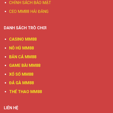
CHÍNH SÁCH BẢO MẬT
CEO MM88 HẢI ĐĂNG
DANH SÁCH TRÒ CHƠI
CASINO MM88
NỖ HŨ MM88
BẮN CÁ MM88
GAME BÀI MM88
XỔ SỐ MM88
ĐÁ GÀ MM88
THỂ THAO MM88
LIÊN HỆ